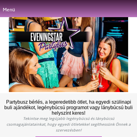
Menü
Partybusz bérlés, a legeredetibb ötlet, ha egyedi szülinapi
buli ajándékot, legénybúcsú programot vagy lánybúcsú buli
helyszínt keres!
Tekintse meg legújabb legénybúcsú és lánybúcsú
csomagajánlatainkat, hogy egyedi ötletekkel segíthessünk Önnek a
szervezésben!