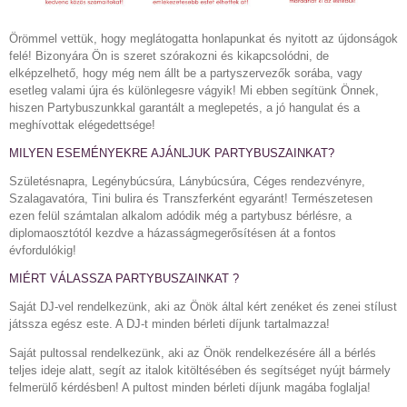
Örömmel vettük, hogy meglátogatta honlapunkat és nyitott az újdonságok
felé! Bizonyára Ön is szeret szórakozni és kikapcsolódni, de
elképzelhető, hogy még nem állt be a partyszervezők sorába, vagy
esetleg valami újra és különlegesre vágyik! Mi ebben segítünk Önnek,
hiszen Partybuszunkkal garantált a meglepetés, a jó hangulat és a
meghívottak elégedettsége!
MILYEN ESEMÉNYEKRE AJÁNLJUK PARTYBUSZAINKAT?
Születésnapra, Legénybúcsúra, Lánybúcsúra, Céges rendezvényre,
Szalagavatóra, Tini bulira és Transzferként egyaránt! Természetesen
ezen felül számtalan alkalom adódik még a partybusz bérlésre, a
diplomaosztótól kezdve a házasságmegerősítésen át a fontos
évfordulókig!
MIÉRT VÁLASSZA PARTYBUSZAINKAT ?
Saját DJ-vel rendelkezünk, aki az Önök által kért zenéket és zenei stílust
játssza egész este. A DJ-t minden bérleti díjunk tartalmazza!
Saját pultossal rendelkezünk, aki az Önök rendelkezésére áll a bérlés
teljes ideje alatt, segít az italok kitöltésében és segítséget nyújt bármely
felmerülő kérdésben! A pultost minden bérleti díjunk magába foglalja!