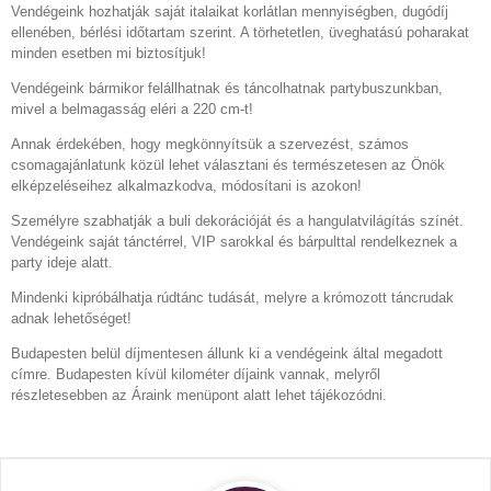
Vendégeink hozhatják saját italaikat korlátlan mennyiségben, dugódíj
ellenében, bérlési időtartam szerint. A törhetetlen, üveghatású poharakat
minden esetben mi biztosítjuk!
Vendégeink bármikor felállhatnak és táncolhatnak partybuszunkban,
mivel a belmagasság eléri a 220 cm-t!
Annak érdekében, hogy megkönnyítsük a szervezést, számos
csomagajánlatunk közül lehet választani és természetesen az Önök
elképzeléseihez alkalmazkodva, módosítani is azokon!
Személyre szabhatják a buli dekorációját és a hangulatvilágítás színét.
Vendégeink saját tánctérrel, VIP sarokkal és bárpulttal rendelkeznek a
party ideje alatt.
Mindenki kipróbálhatja rúdtánc tudását, melyre a krómozott táncrudak
adnak lehetőséget!
Budapesten belül díjmentesen állunk ki a vendégeink által megadott
címre. Budapesten kívül kilométer díjaink vannak, melyről
részletesebben az Áraink menüpont alatt lehet tájékozódni.