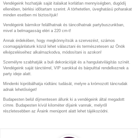
Vendégeink hozhatják saját italaikat korlátlan mennyiségben, dugódíj
ellenében, bérlési időtartam szerint. A törhetetlen, üveghatású poharakat
minden esetben mi biztosítjuk!
Vendégeink bármikor felállhatnak és táncolhatnak partybuszunkban,
mivel a belmagasság eléri a 220 cm-t!
Annak érdekében, hogy megkönnyítsük a szervezést, számos
csomagajánlatunk közül lehet választani és természetesen az Önök
elképzeléseihez alkalmazkodva, módosítani is azokon!
Személyre szabhatják a buli dekorációját és a hangulatvilágítás színét.
Vendégeink saját tánctérrel, VIP sarokkal és bárpulttal rendelkeznek a
party ideje alatt.
Mindenki kipróbálhatja rúdtánc tudását, melyre a krómozott táncrudak
adnak lehetőséget!
Budapesten belül díjmentesen állunk ki a vendégeink által megadott
címre. Budapesten kívül kilométer díjaink vannak, melyről
részletesebben az Áraink menüpont alatt lehet tájékozódni.