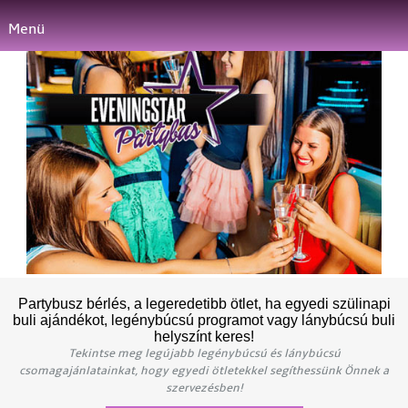
Menü
Partybusz bérlés, a legeredetibb ötlet, ha egyedi szülinapi
buli ajándékot, legénybúcsú programot vagy lánybúcsú buli
helyszínt keres!
Tekintse meg legújabb legénybúcsú és lánybúcsú
csomagajánlatainkat, hogy egyedi ötletekkel segíthessünk Önnek a
szervezésben!