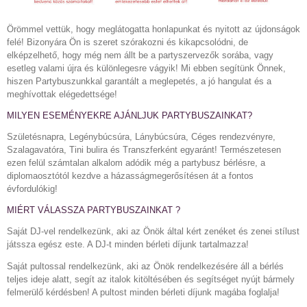
Örömmel vettük, hogy meglátogatta honlapunkat és nyitott az újdonságok
felé! Bizonyára Ön is szeret szórakozni és kikapcsolódni, de
elképzelhető, hogy még nem állt be a partyszervezők sorába, vagy
esetleg valami újra és különlegesre vágyik! Mi ebben segítünk Önnek,
hiszen Partybuszunkkal garantált a meglepetés, a jó hangulat és a
meghívottak elégedettsége!
MILYEN ESEMÉNYEKRE AJÁNLJUK PARTYBUSZAINKAT?
Születésnapra, Legénybúcsúra, Lánybúcsúra, Céges rendezvényre,
Szalagavatóra, Tini bulira és Transzferként egyaránt! Természetesen
ezen felül számtalan alkalom adódik még a partybusz bérlésre, a
diplomaosztótól kezdve a házasságmegerősítésen át a fontos
évfordulókig!
MIÉRT VÁLASSZA PARTYBUSZAINKAT ?
Saját DJ-vel rendelkezünk, aki az Önök által kért zenéket és zenei stílust
játssza egész este. A DJ-t minden bérleti díjunk tartalmazza!
Saját pultossal rendelkezünk, aki az Önök rendelkezésére áll a bérlés
teljes ideje alatt, segít az italok kitöltésében és segítséget nyújt bármely
felmerülő kérdésben! A pultost minden bérleti díjunk magába foglalja!